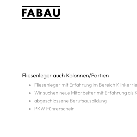
Fliesenleger auch Kolonnen/Partien
Fliesenleger mit Erfahrung im Bereich Klinkerr
Wir suchen neue Mitarbeiter mit Erfahrung als 
abgeschlossene Berufsausbildung
PKW Führerschein