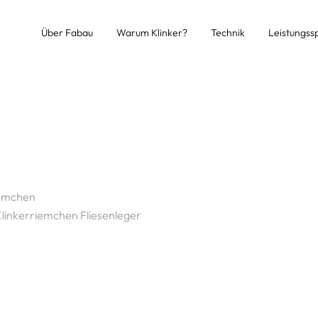
Über Fabau
Warum Klinker?
Technik
Leistungss
iemchen
Klinkerriemchen Fliesenleger